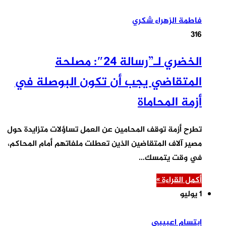
فاطمة الزهراء شكري
316
الخضري لـ”رسالة 24″: مصلحة
المتقاضي يجب أن تكون البوصلة في
أزمة المحاماة
تطرح أزمة توقف المحامين عن العمل تساؤلات متزايدة حول
مصير آلاف المتقاضين الذين تعطلت ملفاتهم أمام المحاكم،
في وقت يتمسك…
أكمل القراءة »
1 يوليو
ابتسام اعبيبي