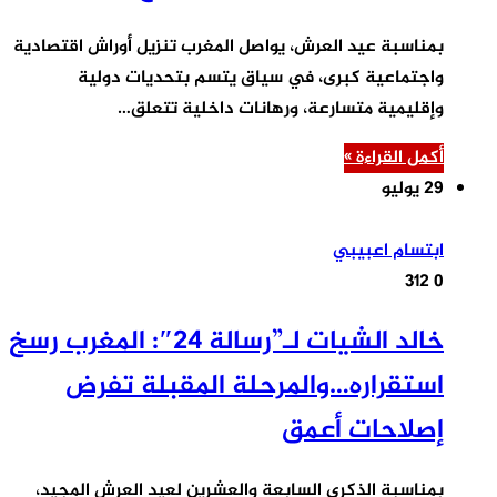
بمناسبة عيد العرش، يواصل المغرب تنزيل أوراش اقتصادية
واجتماعية كبرى، في سياق يتسم بتحديات دولية
وإقليمية متسارعة، ورهانات داخلية تتعلق…
أكمل القراءة »
29 يوليو
ابتسام اعبيبي
312
0
خالد الشيات لـ”رسالة 24″: المغرب رسخ
استقراره…والمرحلة المقبلة تفرض
إصلاحات أعمق
بمناسبة الذكرى السابعة والعشرين لعيد العرش المجيد،