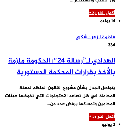
من الغضب والاستنكار،…
أكمل القراءة »
14 يوليو
فاطمة الزهراء شكري
334
الهدادي لـ”رسالة 24″: الحكومة ملزمة
بالأخذ بقرارات المحكمة الدستورية
يتواصل الجدل بشأن مشروع القانون المنظم لمهنة
المحاماة، في ظل تصاعد الاحتجاجات التي تخوضها هيئات
المحامين وتمسكها برفض عدد من…
أكمل القراءة »
3 يوليو