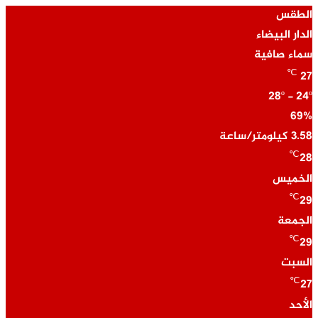
الطقس
الدار البيضاء
سماء صافية
℃
27
28º - 24º
69%
3.58 كيلومتر/ساعة
℃
28
الخميس
℃
29
الجمعة
℃
29
السبت
℃
27
الأحد