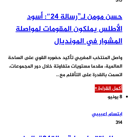
315
حسن مومن لـ”رسالة 24″: أسود
الأطلس يملكون المقومات لمواصلة
المشوار في المونديال
واصل المنتخب المغربي تأكيد حضوره القوي على الساحة
العالمية، مقدما مستويات متفاوتة خلال دور المجموعات،
اتسمت بالقدرة على التأقلم مع…
أكمل القراءة »
8 يونيو
ابتسام اعبيبي
314