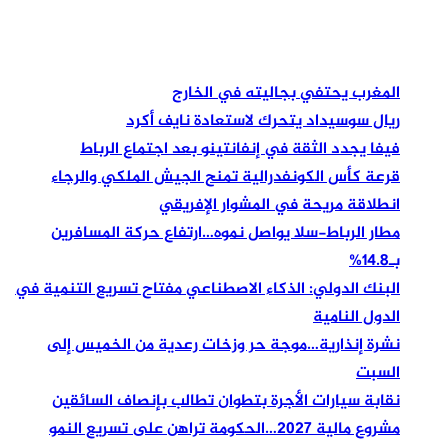
6 أغسطس 2026 الآن 5:37 مساءً
أخبار عاجلة
المغرب يحتفي بجاليته في الخارج
ريال سوسيداد يتحرك لاستعادة نايف أكرد
فيفا يجدد الثقة في إنفانتينو بعد اجتماع الرباط
قرعة كأس الكونفدرالية تمنح الجيش الملكي والرجاء
انطلاقة مريحة في المشوار الإفريقي
مطار الرباط-سلا يواصل نموه…ارتفاع حركة المسافرين
بـ14.8%
البنك الدولي: الذكاء الاصطناعي مفتاح تسريع التنمية في
الدول النامية
نشرة إنذارية…موجة حر وزخات رعدية من الخميس إلى
السبت
نقابة سيارات الأجرة بتطوان تطالب بإنصاف السائقين
مشروع مالية 2027…الحكومة تراهن على تسريع النمو