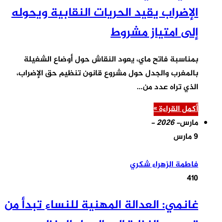
الإضراب يقيد الحريات النقابية ويحوله
إلى امتياز مشروط
بمناسبة فاتح ماي، يعود النقاش حول أوضاع الشغيلة
بالمغرب والجدل حول مشروع قانون تنظيم حق الإضراب،
الذي تراه عدد من…
أكمل القراءة »
مارس
- 2026 -
9 مارس
فاطمة الزهراء شكري
410
غانمي: العدالة المهنية للنساء تبدأ من