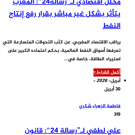
محلل اقتصادي لـ”رسالة24″: المغرب
يتأثر بشكل غير مباشر بقرار رفع إنتاج
النفط
يراقب الاقتصاد المغربي، عن كثب التحولات المتسارعة التي
تعرفها أسواق النفط العالمية، بحكم اعتماده الكبير على
استيراد الطاقة، خاصة في…
أكمل القراءة »
أبريل
- 2026 -
30 أبريل
فاطمة الزهراء شكري
319
علي لطفي لـ”رسالة 24″: قانون