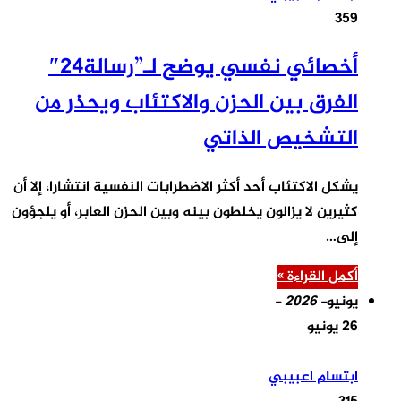
359
أخصائي نفسي يوضح لـ”رسالة24″
الفرق بين الحزن والاكتئاب ويحذر من
التشخيص الذاتي
يشكل الاكتئاب أحد أكثر الاضطرابات النفسية انتشارا، إلا أن
كثيرين لا يزالون يخلطون بينه وبين الحزن العابر، أو يلجؤون
إلى…
أكمل القراءة »
يونيو
- 2026 -
26 يونيو
ابتسام اعبيبي